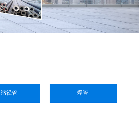
缩径管
焊管