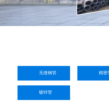
无缝钢管
精密
镀锌管