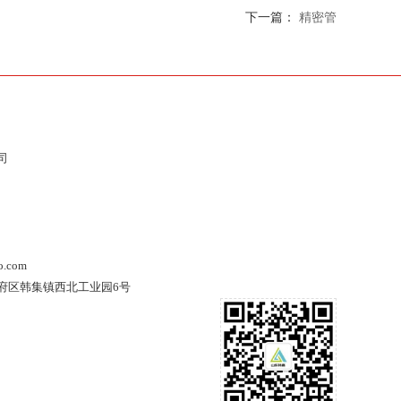
下一篇：
精密管
司
o.com
府区韩集镇西北工业园6号