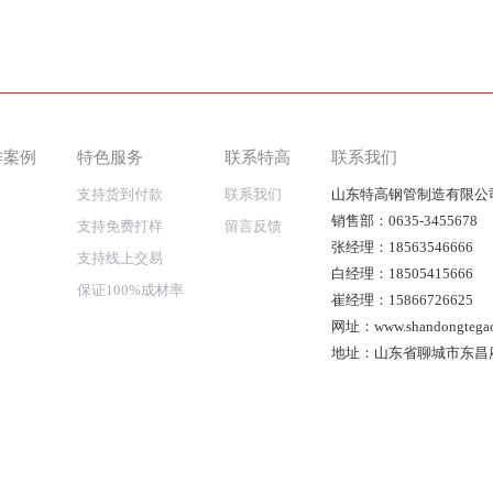
作案例
特色服务
联系特高
联系我们
支持货到付款
联系我们
山东特高钢管制造有限公
销售部：0635-3455678
支持免费打样
留言反馈
张经理：18563546666
支持线上交易
白经理：18505415666
保证100%成材率
崔经理：15866726625
网址：www.shandongtega
地址：山东省聊城市东昌